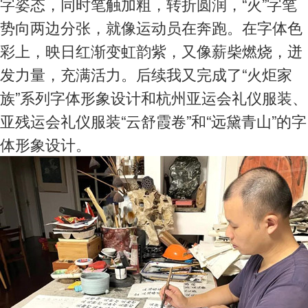
字姿态，同时笔触加粗，转折圆润，“火”字笔
势向两边分张，就像运动员在奔跑。在字体色
彩上，映日红渐变虹韵紫，又像薪柴燃烧，迸
发力量，充满活力。后续我又完成了“火炬家
族”系列字体形象设计和杭州亚运会礼仪服装、
亚残运会礼仪服装“云舒霞卷”和“远黛青山”的字
体形象设计。