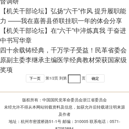
督调研
【机关干部论坛】弘扬“六干”作风 提升履职能
力 ——我在嘉善县侨联挂职一年的体会分享
【机关干部论坛】在“六干”中淬炼真我 于奋进
中书写华章
四十余载铸经典，千万学子受益！民革省委会
原副主委李继承主编医学经典教材荣获国家级
奖项
第
1
/
2
页 到第
页
下一页
确定
版权所有：中国国民党革命委员会浙江省委员会
未经允许不得从本网站转载资料及信息，如获允许后转载请注明来源
及作者
地址：杭州市密渡桥路51-1号 邮编：310005 联系电话：0571-
87053884